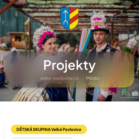
Přejít na hlavní obsah
Projekty
velke-pavlovice.cz
Město
DĚTSKÁ SKUPINA Velké Pavlovice