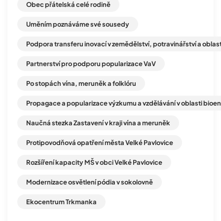
Obec přátelská celé rodině
Uměním poznáváme své sousedy
Podpora transferu inovací v zemědělství, potravinářství a oblast
Partnerství pro podporu popularizace VaV
Po stopách vína, meruněk a folklóru
Propagace a popularizace výzkumu a vzdělávání v oblasti bioe
Naučná stezka Zastavení v kraji vína a meruněk
Protipovodňová opatření města Velké Pavlovice
Rozšíření kapacity MŠ v obci Velké Pavlovice
Modernizace osvětlení pódia v sokolovně
Ekocentrum Trkmanka