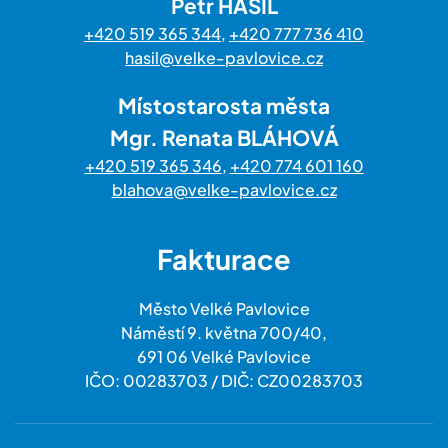
Petr HASIL
+420 519 365 344
,
+420 777 736 410
hasil@velke-pavlovice.cz
Místostarosta města
Mgr. Renata BLÁHOVÁ
+420 519 365 346
,
+420 774 601 160
blahova@velke-pavlovice.cz
Fakturace
Město Velké Pavlovice
Náměstí 9. května 700/40,
691 06 Velké Pavlovice
IČO: 00283703 / DIČ: CZ00283703