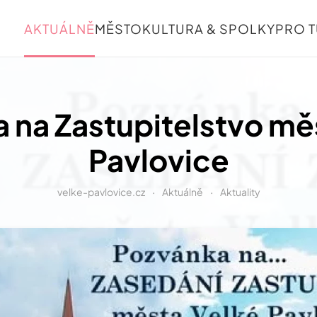
AKTUÁLNĚ
MĚSTO
KULTURA & SPOLKY
PRO T
 na Zastupitelstvo mě
Pavlovice
velke-pavlovice.cz
Aktuálně
Aktuality