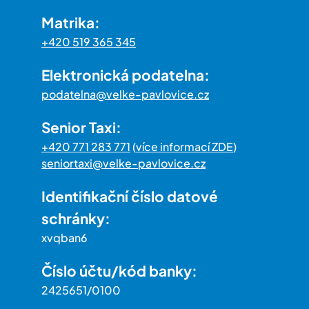
Matrika:
+420 519 365 345
Elektronická podatelna:
podatelna@velke-pavlovice.cz
Senior Taxi:
+420 771 283 771
(
více informací ZDE
)
seniortaxi@velke-pavlovice.cz
Identifikační číslo datové
schránky:
xvqban6
Číslo účtu/kód banky:
2425651/0100