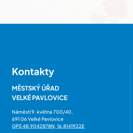
Kontakty
MĚSTSKÝ ÚŘAD
VELKÉ PAVLOVICE
Náměstí 9. května 700/40,
691 06 Velké Pavlovice
GPS 48.9042878N, 16.8141922E