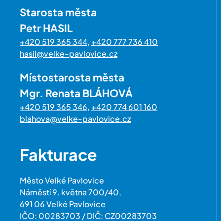
Starosta města
Petr HASIL
+420 519 365 344
,
+420 777 736 410
hasil@velke-pavlovice.cz
Místostarosta města
Mgr. Renata BLÁHOVÁ
+420 519 365 346
,
+420 774 601 160
blahova@velke-pavlovice.cz
Fakturace
Město Velké Pavlovice
Náměstí 9. května 700/40,
691 06 Velké Pavlovice
IČO: 00283703 / DIČ: CZ00283703