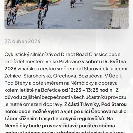
27. duben 2026
Cyklistický silniční závod Direct Road Classics bude
projíždět městem Velké Pavlovice
v sobotu 16. května
2026
vinařskou cestou směrem od Staroviček, ulicemi
Zelnice, Starohorská, Ořechová, Bezručova, V Údolí,
Pod Břehy a poté směrem na Němčičky a doprava
kolem letiště na Bořetice
od 12:25 – 13:25 hodin .
Z
důvodu zajištění bezpečnosti všech účastníků provozu
je nutné omezení dopravy. Z
části Trávníky, Pod Starou
horou bude možné vyjet a vjet po ulici Čechova na ulici
Tábor křížením trasy dle pokynů regulovčíků. Na
Němčičky bude provoz střídavě pouštěn oběma
směry v jednom pruhu s drobným zdržením (úsek cca