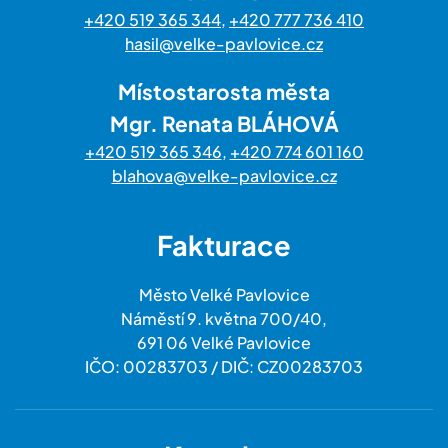
+420 519 365 344
,
+420 777 736 410
hasil@velke-pavlovice.cz
Místostarosta města
Mgr. Renata BLÁHOVÁ
+420 519 365 346
,
+420 774 601 160
blahova@velke-pavlovice.cz
Fakturace
Město Velké Pavlovice
Náměstí 9. května 700/40,
691 06 Velké Pavlovice
IČO: 00283703 / DIČ: CZ00283703