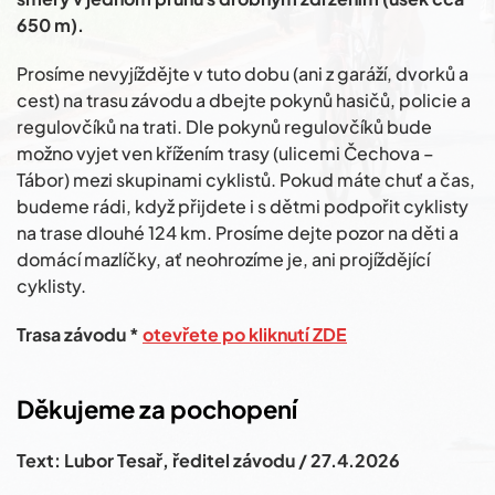
650 m).
Prosíme nevyjíždějte v tuto dobu (ani z garáží, dvorků a
cest) na trasu závodu a dbejte pokynů hasičů, policie a
regulovčíků na trati. Dle pokynů regulovčíků bude
možno vyjet ven křížením trasy (ulicemi Čechova –
Tábor) mezi skupinami cyklistů. Pokud máte chuť a čas,
budeme rádi, když přijdete i s dětmi podpořit cyklisty
na trase dlouhé 124 km. Prosíme dejte pozor na děti a
domácí mazlíčky, ať neohrozíme je, ani projíždějící
cyklisty.
Trasa závodu *
otevřete po kliknutí ZDE
Děkujeme za pochopení
Text: Lubor Tesař, ředitel závodu / 27.4.2026