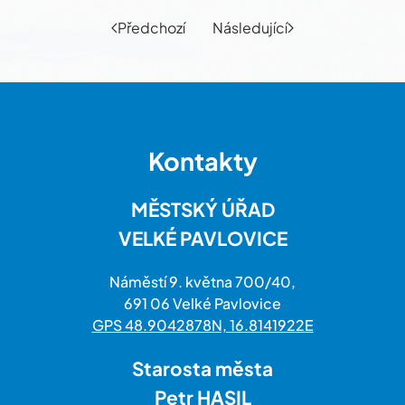
Předchozí
Následující
Kontakty
MĚSTSKÝ ÚŘAD
VELKÉ PAVLOVICE
Náměstí 9. května 700/40,
691 06 Velké Pavlovice
GPS 48.9042878N, 16.8141922E
Starosta města
Petr HASIL