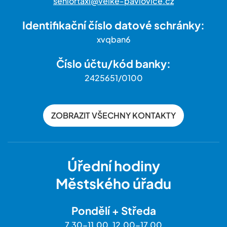
seniortaxi@velke-pavlovice.cz
Identifikační číslo datové schránky:
xvqban6
Číslo účtu/kód banky:
2425651/0100
ZOBRAZIT VŠECHNY KONTAKTY
Úřední hodiny
Městského úřadu
Pondělí + Středa
7.30-11.00, 12.00-17.00