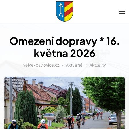
Přejít na hlavní obsah
Omezení dopravy * 16.
května 2026
velke-pavlovice.cz
Aktuálně
Aktuality